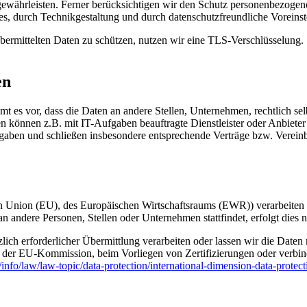
währleisten. Ferner berücksichtigen wir den Schutz personenbezogen
s, durch Technikgestaltung und durch datenschutzfreundliche Voreinst
ermittelten Daten zu schützen, nutzen wir eine TLS-Verschlüsselung. 
en
 vor, dass die Daten an andere Stellen, Unternehmen, rechtlich selbs
 können z.B. mit IT-Aufgaben beauftragte Dienstleister oder Anbieter 
orgaben und schließen insbesondere entsprechende Verträge bzw. Verei
chen Union (EU), des Europäischen Wirtschaftsraums (EWR)) verarbeit
 andere Personen, Stellen oder Unternehmen stattfindet, erfolgt dies 
zlich erforderlicher Übermittlung verarbeiten oder lassen wir die Date
 der EU-Kommission, beim Vorliegen von Zertifizierungen oder verbindl
u/info/law/law-topic/data-protection/international-dimension-data-protec