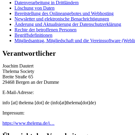
Datenverarbeitung in Drittländern
Löschung von Daten
Bereitstellung des Onlineangebotes und Webhosting
Newsletter und elektronische Benachrichtigungen
Änderung und Aktualisierung der Datenschutzerklärung
Rechte der betroffenen Personen
Begriffsdefinitionen
Mitgliedsantrag, Mitgliedschaft und die Vereinssoftware (Webli
Verantwortlicher
Joachim Dautert
Thelema Society
Breite Straße 65
29468 Bergen an der Dumme
E-Mail-Adresse:
info
[at]
thelema
[dot]
de
(info[at]thelema[dot]de)
Impressum:
https://www.thelema.de/i…