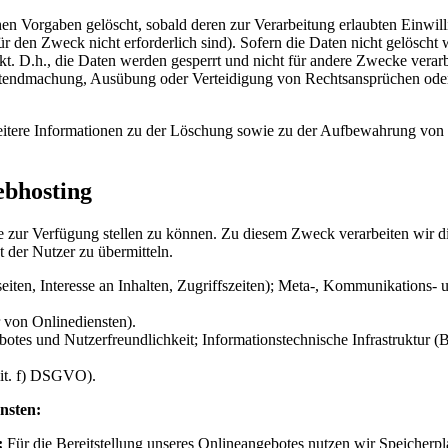
n Vorgaben gelöscht, sobald deren zur Verarbeitung erlaubten Einwill
ür den Zweck nicht erforderlich sind). Sofern die Daten nicht gelöscht
t. D.h., die Daten werden gesperrt und nicht für andere Zwecke verarbei
ndmachung, Ausübung oder Verteidigung von Rechtsansprüchen oder zu
re Informationen zu der Löschung sowie zu der Aufbewahrung von Date
ebhosting
e zur Verfügung stellen zu können. Zu diesem Zweck verarbeiten wir di
 der Nutzer zu übermitteln.
ten, Interesse an Inhalten, Zugriffszeiten); Meta-, Kommunikations- 
 von Onlinediensten).
otes und Nutzerfreundlichkeit; Informationstechnische Infrastruktur (
 lit. f) DSGVO).
nsten:
:
Für die Bereitstellung unseres Onlineangebotes nutzen wir Speicherp