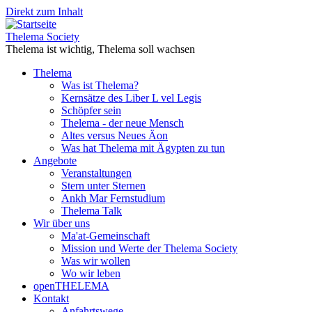
Direkt zum Inhalt
Thelema Society
Thelema ist wichtig, Thelema soll wachsen
Thelema
Was ist Thelema?
Kernsätze des Liber L vel Legis
Schöpfer sein
Thelema - der neue Mensch
Altes versus Neues Äon
Was hat Thelema mit Ägypten zu tun
Angebote
Veranstaltungen
Stern unter Sternen
Ankh Mar Fernstudium
Thelema Talk
Wir über uns
Ma'at-Gemeinschaft
Mission und Werte der Thelema Society
Was wir wollen
Wo wir leben
openTHELEMA
Kontakt
Anfahrtswege