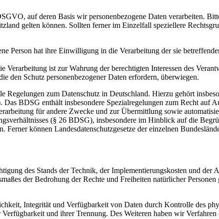
r DSGVO, auf deren Basis wir personenbezogene Daten verarbeiten. B
and gelten können. Sollten ferner im Einzelfall speziellere Rechtsgrun
ene Person hat ihre Einwilligung in die Verarbeitung der sie betreffe
e Verarbeitung ist zur Wahrung der berechtigten Interessen des Verantwo
 die den Schutz personenbezogener Daten erfordern, überwiegen.
le Regelungen zum Datenschutz in Deutschland. Hierzu gehört insbes
. Das BDSG enthält insbesondere Spezialregelungen zum Recht auf Au
arbeitung für andere Zwecke und zur Übermittlung sowie automatisiert
gungsverhältnisses (§ 26 BDSG), insbesondere im Hinblick auf die Be
ten. Ferner können Landesdatenschutzgesetze der einzelnen Bundeslän
chtigung des Stands der Technik, der Implementierungskosten und der 
Ausmaßes der Bedrohung der Rechte und Freiheiten natürlicher Persone
keit, Integrität und Verfügbarkeit von Daten durch Kontrolle des phy
er Verfügbarkeit und ihrer Trennung. Des Weiteren haben wir Verfahren