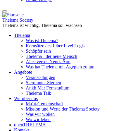
Thelema Society
Thelema ist wichtig, Thelema soll wachsen
Thelema
Was ist Thelema?
Kernsätze des Liber L vel Legis
Schöpfer sein
Thelema - der neue Mensch
Altes versus Neues Äon
Was hat Thelema mit Ägypten zu tun
Angebote
Veranstaltungen
Stern unter Sternen
Ankh Mar Fernstudium
Thelema Talk
Wir über uns
Ma'at-Gemeinschaft
Mission und Werte der Thelema Society
Was wir wollen
Wo wir leben
openTHELEMA
Kontakt