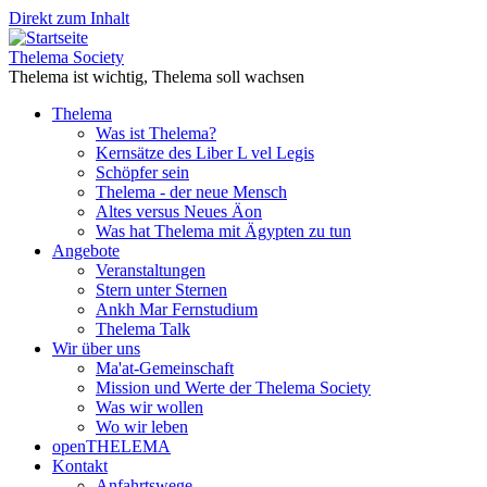
Direkt zum Inhalt
Thelema Society
Thelema ist wichtig, Thelema soll wachsen
Thelema
Was ist Thelema?
Kernsätze des Liber L vel Legis
Schöpfer sein
Thelema - der neue Mensch
Altes versus Neues Äon
Was hat Thelema mit Ägypten zu tun
Angebote
Veranstaltungen
Stern unter Sternen
Ankh Mar Fernstudium
Thelema Talk
Wir über uns
Ma'at-Gemeinschaft
Mission und Werte der Thelema Society
Was wir wollen
Wo wir leben
openTHELEMA
Kontakt
Anfahrtswege